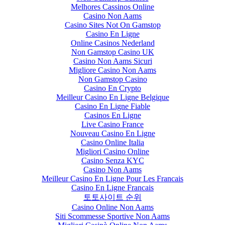
Melhores Cassinos Online
Casino Non Aams
Casino Sites Not On Gamstop
Casino En Ligne
Online Casinos Nederland
Non Gamstop Casino UK
Casino Non Aams Sicuri
Migliore Casino Non Aams
Non Gamstop Casino
Casino En Crypto
Meilleur Casino En Ligne Belgique
Casino En Ligne Fiable
Casinos En Ligne
Live Casino France
Nouveau Casino En Ligne
Casino Online Italia
Migliori Casino Online
Casino Senza KYC
Casino Non Aams
Meilleur Casino En Ligne Pour Les Francais
Casino En Ligne Francais
토토사이트 순위
Casino Online Non Aams
Siti Scommesse Sportive Non Aams