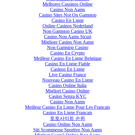
Melhores Cassinos Online
Casino Non Aams
Casino Sites Not On Gamstop
Casino En Ligne
Online Casinos Nederland
Non Gamstop Casino UK
Casino Non Aams Sicuri
Migliore Casino Non Aams
Non Gamstop Casino
Casino En Crypto
Meilleur Casino En Ligne Belgique
Casino En Ligne Fiable
Casinos En Ligne
Live Casino France
Nouveau Casino En Ligne
Casino Online Italia
Migliori Casino Online
Casino Senza KYC
Casino Non Aams
Meilleur Casino En Ligne Pour Les Francais
Casino En Ligne Francais
토토사이트 순위
Casino Online Non Aams
Siti Scommesse Sportive Non Aams